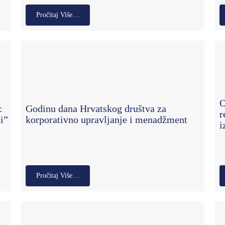
Pročitaj Više…
O
:
Godinu dana Hrvatskog društva za
r
i”
korporativno upravljanje i menadžment
i
Pročitaj Više…