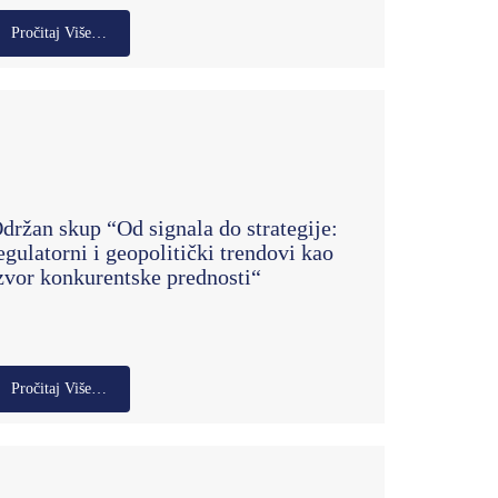
Pročitaj Više…
držan skup “Od signala do strategije:
egulatorni i geopolitički trendovi kao
zvor konkurentske prednosti“
Pročitaj Više…