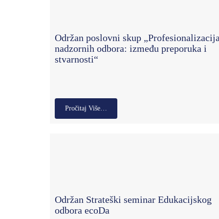
Održan poslovni skup „Profesionalizacij
nadzornih odbora: između preporuka i
stvarnosti“
Pročitaj Više…
Održan Strateški seminar Edukacijskog
odbora ecoDa