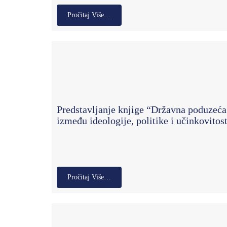
Pročitaj Više…
Predstavljanje knjige “Državna poduzeća
između ideologije, politike i učinkovitost
Pročitaj Više…