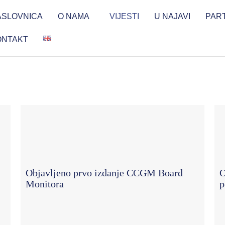
ASLOVNICA
O NAMA
VIJESTI
U NAJAVI
PAR
ONTAKT
Objavljeno prvo izdanje CCGM Board
O
Monitora
p