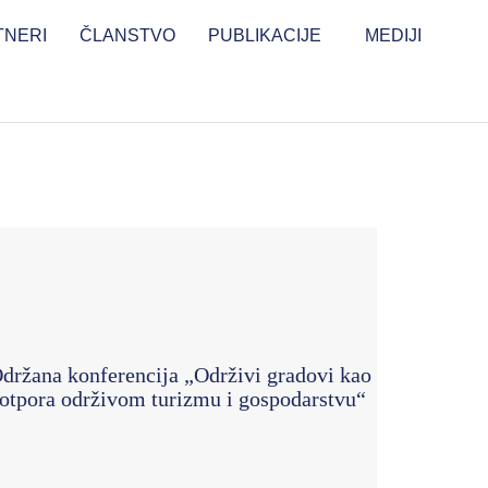
TNERI
ČLANSTVO
PUBLIKACIJE
MEDIJI
držana konferencija „Održivi gradovi kao
otpora održivom turizmu i gospodarstvu“