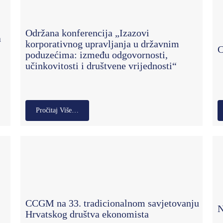
Održana konferencija „Izazovi
a
korporativnog upravljanja u državnim
C
poduzećima: između odgovornosti,
učinkovitosti i društvene vrijednosti“
Pročitaj Više…
CCGM na 33. tradicionalnom savjetovanju
N
Hrvatskog društva ekonomista