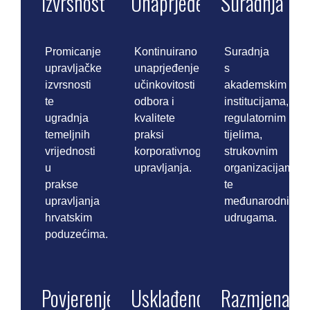
Izvrsnost
Unaprjeđenje
Suradnja
Promicanje
Kontinuirano
Suradnja
upravljačke
unaprjeđenje
s
izvrsnosti
učinkovitosti
akademskim
te
odbora i
institucijama,
ugradnja
kvalitete
regulatornim
temeljnih
praksi
tijelima,
vrijednosti
korporativnog
strukovnim
u
upravljanja.
organizacijama
prakse
te
upravljanja
međunarodnim
hrvatskim
udrugama.
poduzećima.
Povjerenje
Usklađenost
Razmjena