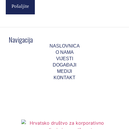
k
Pošaljite
a
i
Navigacija
NASLOVNICA
O NAMA
VIJESTI
DOGAĐAJI
MEDIJI
KONTAKT