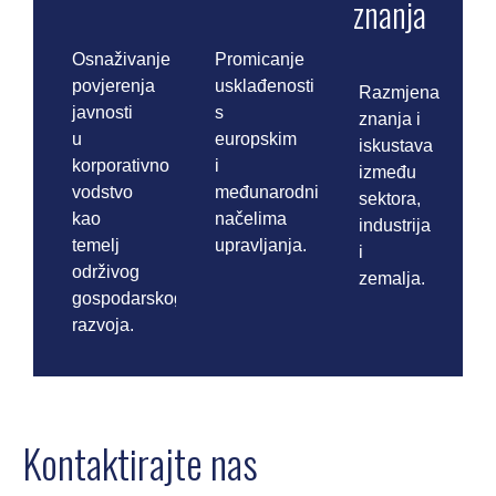
znanja
Osnaživanje
Promicanje
povjerenja
usklađenosti
Razmjena
javnosti
s
znanja i
u
europskim
iskustava
korporativno
i
između
vodstvo
međunarodnim
sektora,
kao
načelima
industrija
temelj
upravljanja.
i
održivog
zemalja.
gospodarskog
razvoja.
Kontaktirajte nas