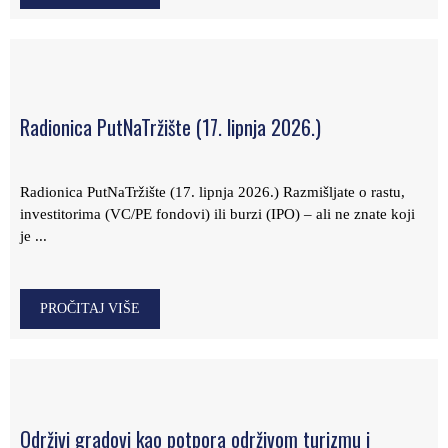
Radionica PutNaTržište (17. lipnja 2026.)
Radionica PutNaTržište (17. lipnja 2026.) Razmišljate o rastu,
investitorima (VC/PE fondovi) ili burzi (IPO) – ali ne znate koji
je ...
PROČITAJ VIŠE
Održivi gradovi kao potpora održivom turizmu i