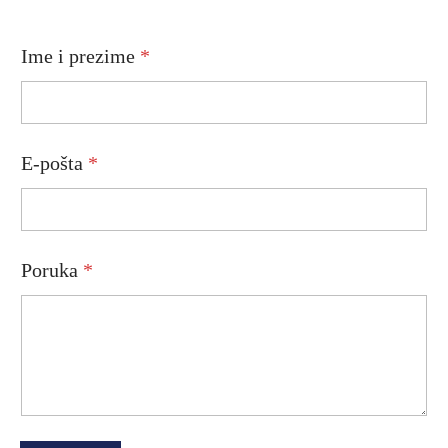
Ime i prezime
*
E-pošta
*
E
Poruka
*
-
p
o
š
t
a
P
o
r
u