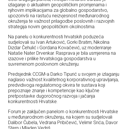
izlaganje o aktualnim geopolitičkim promjenama i
njihovim implikacijama za globalno gospodarstvo,
upozorivši na rastuću neizvjesnost međunarodnog
okruženja te važnost prilagodbe poslovnih i razvojnih
strategija novim geopolitičkim okolnostima.
Na panelu o konkurentnosti hrvatskih poduzeća
sudjelovali su Ivan Artuković, Gorki Bratim, Nikolina
Dizdar Čehulić i Gordana Kovačević, uz moderiranje
Nataše Nater Drvenkar. Rasprava je bila usmjerena na
izazove i prilike hrvatskoga gospodarstva u
suvremenom poslovnom okruženju.
Predsjednik CCGM-a Darko Tipurić u svojem je izlaganju
naglasio važnost kvalitetnog korporativnog upravljanja,
predvidivoga regulatornog okvira te sustava koji
prepoznaje znanje i kompetencije kao ključne
pretpostavke dugoročnog razvoja i jačanja
konkurentnosti Hrvatske.
Forum je zaključen panelom o konkurentnosti Hrvatske
u međunarodnom okruženju, na kojem su sudjelovali
Dalibor Ćubela, Vedrana Pribičević, Velimir Srića, Davor
Stern i Mladen Vedriš.