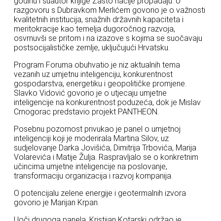
godinu i suautor knjige Zašto nacije propadaju. U
razgovoru s Dubravkom Merlićem govorio je o važnosti
kvalitetnih institucija, snažnih državnih kapaciteta i
meritokracije kao temelja dugoročnog razvoja,
osvrnuvši se pritom i na izazove s kojima se suočavaju
postsocijalističke zemlje, uključujući Hrvatsku.
Program Foruma obuhvatio je niz aktualnih tema
vezanih uz umjetnu inteligenciju, konkurentnost
gospodarstva, energetiku i geopolitičke promjene.
Slavko Vidović govorio je o utjecaju umjetne
inteligencije na konkurentnost poduzeća, dok je Mislav
Crnogorac predstavio projekt PANTHEON.
Posebnu pozornost privukao je panel o umjetnoj
inteligenciji koji je moderirala Martina Silov, uz
sudjelovanje Darka Jovišića, Dimitrija Trbovića, Marija
Volarevića i Matije Žulja. Raspravljalo se o konkretnim
učincima umjetne inteligencije na poslovanje,
transformaciju organizacija i razvoj kompanija.
O potencijalu zelene energije i geotermalnih izvora
govorio je Marijan Krpan.
Uoči drugoga panela, Kristijan Kotarski održao je