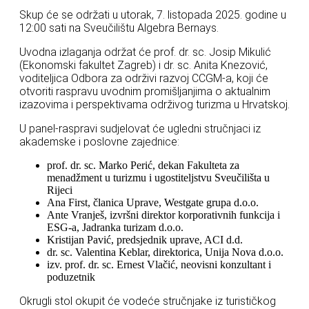
Skup će se održati u utorak, 7. listopada 2025. godine u
12:00 sati na Sveučilištu Algebra Bernays.
Uvodna izlaganja održat će prof. dr. sc. Josip Mikulić
(Ekonomski fakultet Zagreb) i dr. sc. Anita Knezović,
voditeljica Odbora za održivi razvoj CCGM-a, koji će
otvoriti raspravu uvodnim promišljanjima o aktualnim
izazovima i perspektivama održivog turizma u Hrvatskoj.
U panel-raspravi sudjelovat će ugledni stručnjaci iz
akademske i poslovne zajednice:
prof. dr. sc. Marko Perić, dekan Fakulteta za
menadžment u turizmu i ugostiteljstvu Sveučilišta u
Rijeci
Ana First, članica Uprave, Westgate grupa d.o.o.
Ante Vranješ, izvršni direktor korporativnih funkcija i
ESG-a, Jadranka turizam d.o.o.
Kristijan Pavić, predsjednik uprave, ACI d.d.
dr. sc. Valentina Keblar, direktorica, Unija Nova d.o.o.
izv. prof. dr. sc. Ernest Vlačić, neovisni konzultant i
poduzetnik
Okrugli stol okupit će vodeće stručnjake iz turističkog